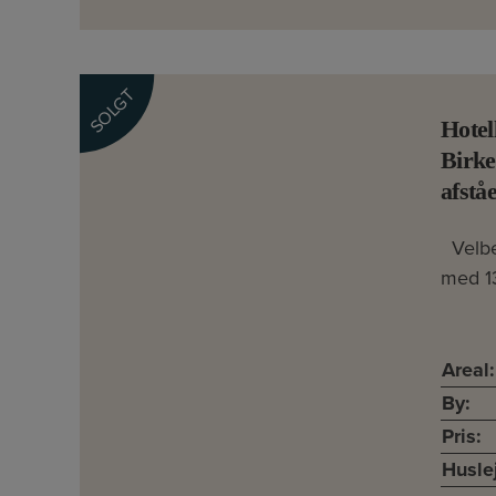
SOLGT
Hotel
Birke
afståe
Velbe
med 13
Areal:
By:
Pris:
Husle