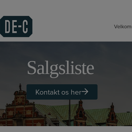
Hop
til
indholdet
Velko
Salgsliste
Kontakt os her