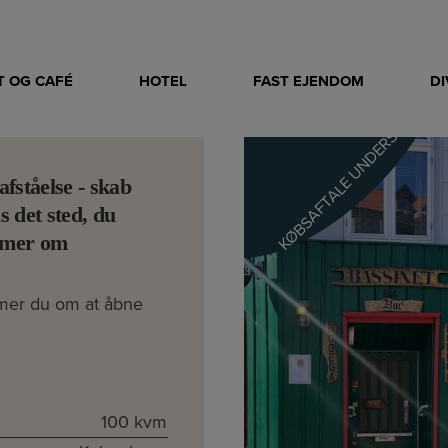
 OG CAFÉ
HOTEL
FAST EJENDOM
D
KØBSAFTALE UNDERSKREVET
afståelse - skab
s det sted, du
mer om
er du om at åbne
100 kvm