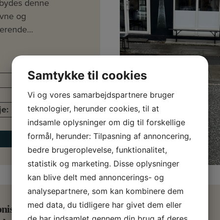
bydes denne
evne og
erende…
172 kvm
Samtykke til cookies
kr. 750.000
Vi og vores samarbejdspartnere bruger
je:
kr. 37.000 pr. md.
teknologier, herunder cookies, til at
indsamle oplysninger om dig til forskellige
formål, herunder: Tilpasning af annoncering,
Læs mere
bedre brugeroplevelse, funktionalitet,
statistik og marketing. Disse oplysninger
kan blive delt med annoncerings- og
analysepartnere, som kan kombinere dem
med data, du tidligere har givet dem eller
onisk spisested på
de har indsamlet gennem din brug af deres