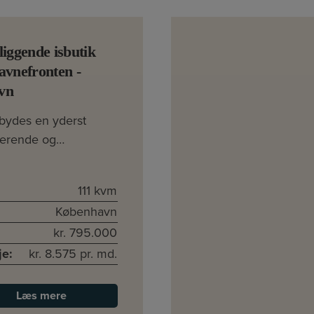
liggende isbutik
avnefronten -
vn
bydes en yderst
erende og…
111 kvm
København
kr. 795.000
je:
kr. 8.575 pr. md.
Læs mere