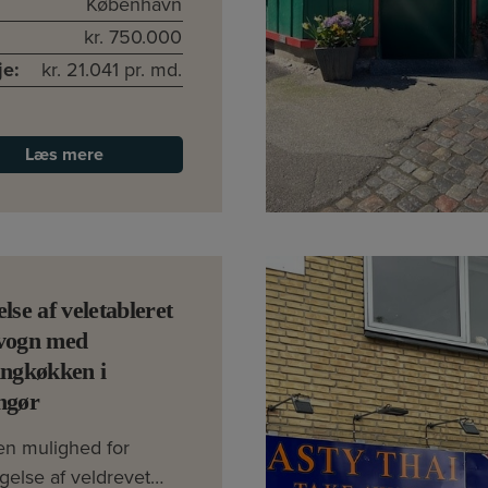
København
kr. 750.000
je:
kr. 21.041 pr. md.
Læs mere
else af veletableret
evogn med
ingkøkken i
ngør
en mulighed for
gelse af veldrevet…