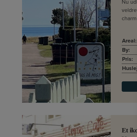
Nu ud
veldr
charm
Areal:
By:
Pris:
Husle
Et ik