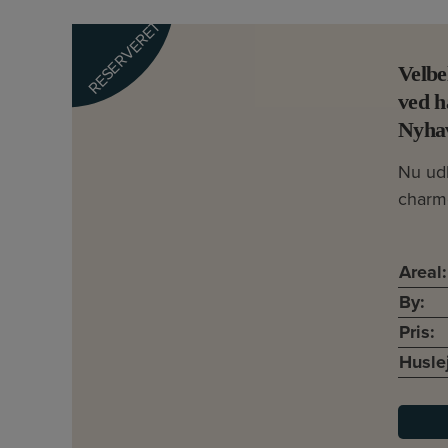
RESERVERET
Velbe
ved h
Nyha
Nu ud
charm
Areal:
By:
Pris:
Husle