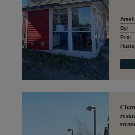
Areal:
By:
Pris:
Husle
Char
resta
stran