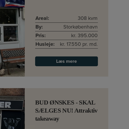
Areal:
308 kvm
By:
Storkøbenhavn
Pris:
kr. 395.000
Husleje:
kr. 17.550 pr. md.
Læs mere
BUD ØNSKES - SKAL
SÆLGES NU! Attraktiv
takeaway