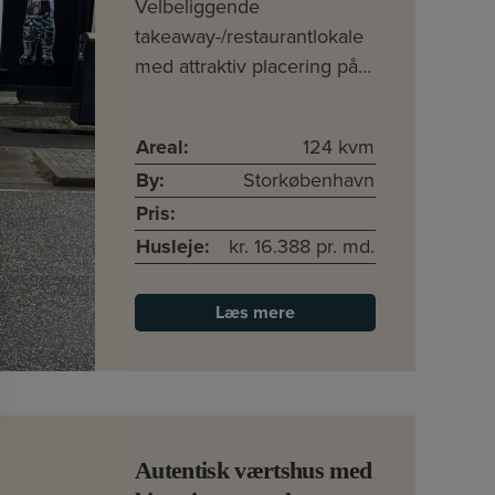
Velbeliggende
takeaway-/restaurantlokale
med attraktiv placering på…
Areal:
124 kvm
By:
Storkøbenhavn
Pris:
Husleje:
kr. 16.388 pr. md.
Læs mere
Autentisk værtshus med