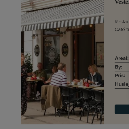
Veste
Restau
Café t
Areal:
By:
Pris:
Husle