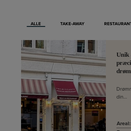
ALLE
TAKE-AWAY
RESTAURANT
Unik 
præci
drøm
Drømm
din…
Areal: