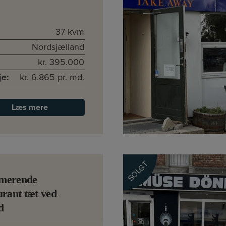
37 kvm
Nordsjælland
kr. 395.000
je:
kr. 6.865 pr. md.
Læs mere
SOLGT
merende
urant tæt ved
d