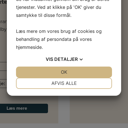
rbrogade
tjenester. Ved at klikke på 'OK' giver du
samtykke til disse formål.
rant Bolo & Floras
ilbyder…
Læs mere om vores brug af cookies og
behandling af persondata på vores
hjemmeside.
408 kvm
VIS
DETALJER
København
JA
NEJ
OK
JA
NEJ
kr. 3.995.000
NØDVENDIGE
PRÆFERENCER
je:
kr. 88.927 pr. md.
AFVIS ALLE
JA
NEJ
JA
NEJ
MARKETING
STATISTIK
Læs mere