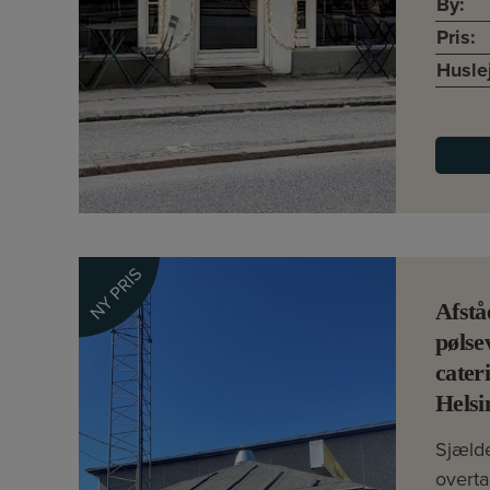
By:
Pris:
Husle
NY PRIS
Afstå
pøls
cater
Helsi
Sjæld
overta