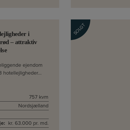
SOLGT
lejligheder i
rød – attraktiv
lse
liggende ejendom
 hotellejligheder…
757 kvm
Nordsjælland
je:
kr. 63.000 pr. md.