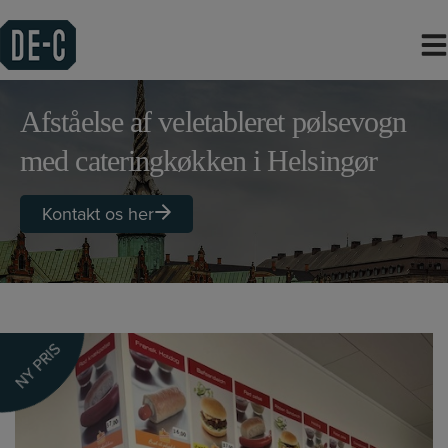
Hop
til
indholdet
Afståelse af veletableret pølsevogn
med cateringkøkken i Helsingør
Kontakt os her
NY PRIS