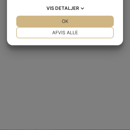
VIS
DETALJER
JA
NEJ
OK
JA
NEJ
NØDVENDIGE
PRÆFERENCER
AFVIS ALLE
JA
NEJ
JA
NEJ
MARKETING
STATISTIK