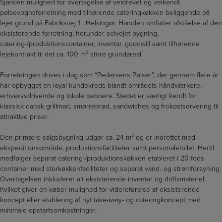
Sjælden mulighed for overtagelse af veldrevet og velkendt
pølsevognsforretning med tilhørende cateringkøkken beliggende på
lejet grund på Fabriksvej 1 i Helsingør. Handlen omfatter afståelse af den
eksisterende forretning, herunder selvejet bygning,
catering-/produktionscontainer, inventar, goodwill samt tilhørende
lejekontrakt til det ca. 100 m² store grundareal.
Forretningen drives i dag som “Pedersens Pølser”, der gennem flere år
har opbygget en loyal kundekreds blandt områdets håndværkere,
erhvervsdrivende og lokale beboere. Stedet er særligt kendt for
klassisk dansk grillmad, smørrebrød, sandwiches og frokostservering til
attraktive priser.
Den primære salgsbygning udgør ca. 24 m² og er indrettet med
ekspeditionsområde, produktionsfaciliteter samt personaletoilet. Hertil
medfølger separat catering-/produktionskøkken etableret i 20 fods
container med storkøkkenfaciliteter og separat vand- og strømforsyning.
Overtagelsen inkluderer alt eksisterende inventar og driftsmateriel,
hvilket giver en køber mulighed for videreførelse af eksisterende
koncept eller etablering af nyt takeaway- og cateringkoncept med
minimale opstartsomkostninger.