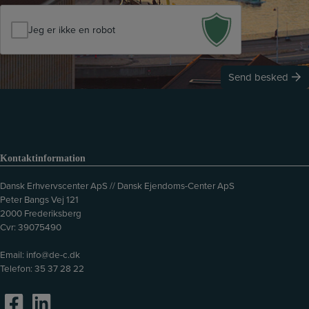
o
k
n
Jeg er ikke en robot
e
*
d
Send besked
Kontaktinformation
Dansk Erhvervscenter ApS // Dansk Ejendoms-Center ApS
Peter Bangs Vej 121
2000 Frederiksberg
Cvr: 39075490
Email:
info@de-c.dk
Telefon:
35 37 28 22