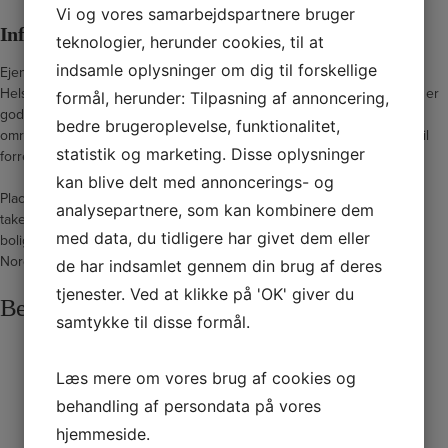
Vi og vores samarbejdspartnere bruger
Infrastruktur og adgang
teknologier, herunder cookies, til at
indsamle oplysninger om dig til forskellige
Ejendommen har en lettilgængelig placering med kort afstand til
Helsingørmotorvejen samt de centrale indfaldsveje til Helsingør. Der er
formål, herunder: Tilpasning af annoncering,
gode tilkørselsforhold for både personbiler og varelevering, ligesom
bedre brugeroplevelse, funktionalitet,
området er velforsynet med parkeringsmuligheder i nær tilknytning til
statistik og marketing. Disse oplysninger
forretningen.
kan blive delt med annoncerings- og
Placeringen giver desuden gode logistiske forhold for catering- og
analysepartnere, som kan kombinere dem
takeawaydrift med hurtig adgang til både Helsingør centrum,
med data, du tidligere har givet dem eller
boligområder samt de omkringliggende erhvervsområder i
Nordsjælland.
de har indsamlet gennem din brug af deres
tjenester. Ved at klikke på 'OK' giver du
Beliggenhed
samtykke til disse formål.
Læs mere om vores brug af cookies og
behandling af persondata på vores
hjemmeside.