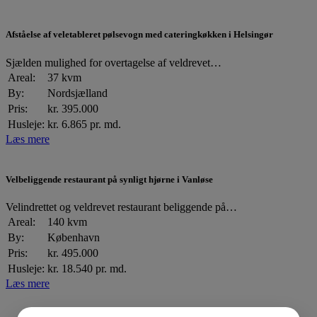
Afståelse af veletableret pølsevogn med cateringkøkken i Helsingør
Sjælden mulighed for overtagelse af veldrevet…
Areal:
37 kvm
By:
Nordsjælland
Pris:
kr. 395.000
Husleje:
kr. 6.865 pr. md.
Læs mere
Velbeliggende restaurant på synligt hjørne i Vanløse
Velindrettet og veldrevet restaurant beliggende på…
Areal:
140 kvm
By:
København
Pris:
kr. 495.000
Husleje:
kr. 18.540 pr. md.
Læs mere