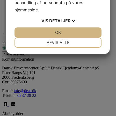
behandling af persondata på vores
hjemmeside.
VIS
DETALJER
JA
NEJ
OK
JA
NEJ
NØDVENDIGE
PRÆFERENCER
AFVIS ALLE
Jeg er ikke en robot
JA
NEJ
JA
NEJ
Send besked
MARKETING
STATISTIK
Kontaktinformation
Dansk Erhvervscenter ApS // Dansk Ejendoms-Center ApS
Peter Bangs Vej 121
2000 Frederiksberg
Cvr: 39075490
Email:
info@de-c.dk
Telefon:
35 37 28 22
Åbningstider