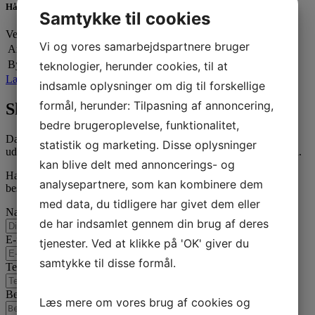
Håndværkertilbud med stort potentiale – erhvervsejerlejlighed i Valby
Samtykke til cookies
Velbeliggende erhvervsejerlejlighed i høj kælder med…
Vi og vores samarbejdspartnere bruger
Areal:
50 kvm
By:
København
teknologier, herunder cookies, til at
Læs mere
indsamle oplysninger om dig til forskellige
formål, herunder: Tilpasning af annoncering,
Skriv til os i dag
bedre brugeroplevelse, funktionalitet,
Dansk Ejendoms-Center ApS står klar til at hjælpe med salg og
statistik og marketing. Disse oplysninger
udlejning af erhvervslokaler i København og på resten af Sjælland.
kan blive delt med annoncerings- og
Har du spørgsmål til vores arbejde, kan du med fordel sende os en
analysepartnere, som kan kombinere dem
besked. Vi vender tilbage hurtigst muligt!
med data, du tidligere har givet dem eller
Navn
*
de har indsamlet gennem din brug af deres
E-mail
*
tjenester. Ved at klikke på 'OK' giver du
samtykke til disse formål.
Telefon
*
Besked
Læs mere om vores brug af cookies og