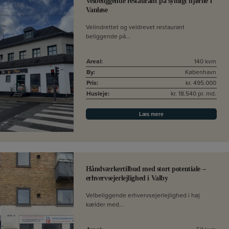
Velbeliggende restaurant på synligt hjørne i
Vanløse
Velindrettet og veldrevet restaurant
beliggende på…
Areal:
140 kvm
By:
København
Pris:
kr. 495.000
Husleje:
kr. 18.540 pr. md.
Læs mere
Håndværkertilbud med stort potentiale –
erhvervsejerlejlighed i Valby
Velbeliggende erhvervsejerlejlighed i høj
kælder med…