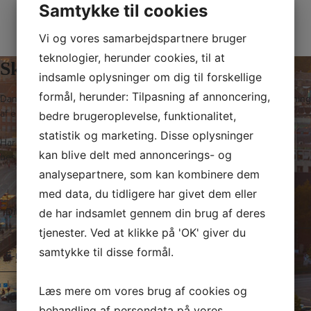
Samtykke til cookies
Vi og vores samarbejdspartnere bruger
teknologier, herunder cookies, til at
Skriv til os i dag
indsamle oplysninger om dig til forskellige
formål, herunder: Tilpasning af annoncering,
Dansk Ejendoms-Center ApS står klar til at hjælpe med salg og udlejning
af erhvervslokaler i København og på resten af Sjælland.
bedre brugeroplevelse, funktionalitet,
statistik og marketing. Disse oplysninger
Har du spørgsmål til vores arbejde, kan du med fordel sende os en
kan blive delt med annoncerings- og
besked. Vi vender tilbage hurtigst muligt!
analysepartnere, som kan kombinere dem
med data, du tidligere har givet dem eller
N
de har indsamlet gennem din brug af deres
a
tjenester. Ved at klikke på 'OK' giver du
v
E
samtykke til disse formål.
n
-
*
m
T
Læs mere om vores brug af cookies og
a
e
behandling af persondata på vores