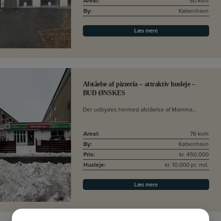
Areal:
50 kvm
By:
København
Læs mere
Afståelse af pizzeria – attraktiv husleje –
BUD ØNSKES
Der udbydes hermed afståelse af Mamma…
Areal:
76 kvm
By:
København
Pris:
kr. 450.000
Husleje:
kr. 10.000 pr. md.
Læs mere