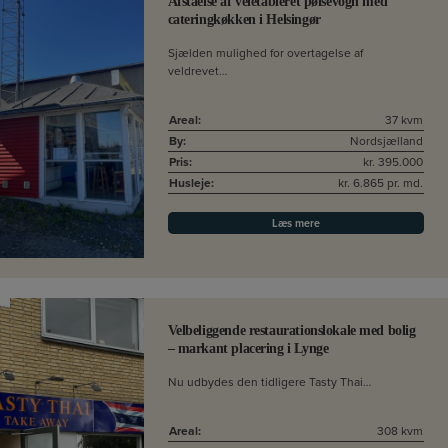
Afståelse af veletableret pølsevogn med
cateringkøkken i Helsingør
Sjælden mulighed for overtagelse af
veldrevet…
Areal:
37 kvm
By:
Nordsjælland
Pris:
kr. 395.000
Husleje:
kr. 6.865 pr. md.
Læs mere
Velbeliggende restaurationslokale med bolig
– markant placering i Lynge
Nu udbydes den tidligere Tasty Thai…
Areal:
308 kvm