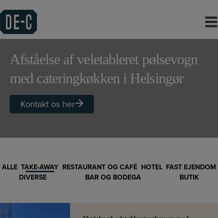
Hop
til
indholdet
Afståelse af veletableret pølsevogn
med cateringkøkken i Helsingør
Kontakt os her
ALLE
TAKE-AWAY
RESTAURANT OG CAFÉ
HOTEL
FAST EJENDOM
DIVERSE
BAR OG BODEGA
BUTIK