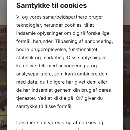
Samtykke til cookies
Vi og vores samarbejdspartnere bruger
teknologier, herunder cookies, til at
Skriv til os i dag
indsamle oplysninger om dig til forskellige
formål, herunder: Tilpasning af annoncering,
Dansk Ejendoms-Center ApS står klar til at hjælpe med salg og udlejning
af erhvervslokaler i København og på resten af Sjælland.
bedre brugeroplevelse, funktionalitet,
statistik og marketing. Disse oplysninger
Har du spørgsmål til vores arbejde, kan du med fordel sende os en
kan blive delt med annoncerings- og
besked. Vi vender tilbage hurtigst muligt!
analysepartnere, som kan kombinere dem
med data, du tidligere har givet dem eller
N
de har indsamlet gennem din brug af deres
a
tjenester. Ved at klikke på 'OK' giver du
v
E
samtykke til disse formål.
n
-
*
m
Læs mere om vores brug af cookies og
T
a