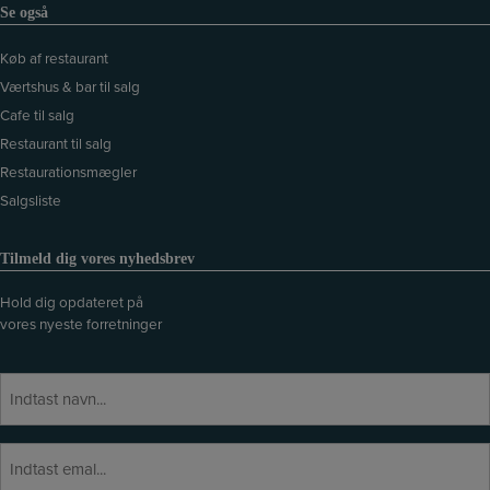
Se også
Køb af restaurant
Værtshus & bar til salg
Cafe til salg
Restaurant til salg
Restaurationsmægler
Salgsliste
Tilmeld dig vores nyhedsbrev
Hold dig opdateret på
vores nyeste forretninger
N
a
v
E
E
n
f
-
t