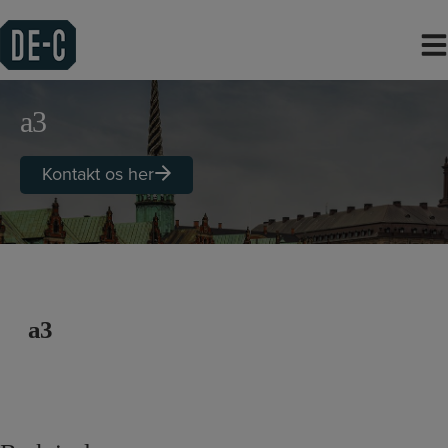
Hop
til
indholdet
a3
Kontakt os her
a3