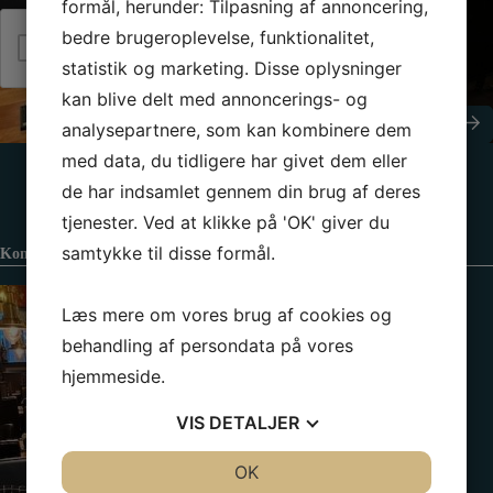
s
formål, herunder: Tilpasning af annoncering,
o
k
n
bedre brugeroplevelse, funktionalitet,
Jeg er ikke en robot
e
*
statistik og marketing. Disse oplysninger
d
kan blive delt med annoncerings- og
Send besked
analysepartnere, som kan kombinere dem
med data, du tidligere har givet dem eller
de har indsamlet gennem din brug af deres
tjenester. Ved at klikke på 'OK' giver du
samtykke til disse formål.
Kontaktinformation
Læs mere om vores brug af cookies og
behandling af persondata på vores
hjemmeside.
VIS
DETALJER
JA
NEJ
OK
JA
NEJ