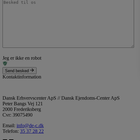
Jeg er ikke en robot
Send besked
Kontaktinformation
Dansk Erhvervscenter ApS // Dansk Ejendoms-Center ApS
Peter Bangs Vej 121
2000 Frederiksberg
Cvr: 39075490
Email:
info@de-c.dk
Telefon:
35 37 28 22