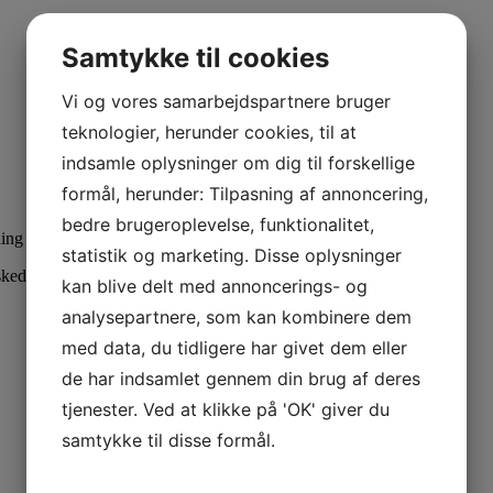
Samtykke til cookies
Vi og vores samarbejdspartnere bruger
teknologier, herunder cookies, til at
indsamle oplysninger om dig til forskellige
formål, herunder: Tilpasning af annoncering,
bedre brugeroplevelse, funktionalitet,
ing af erhvervslokaler i København og på resten af Sjælland.
statistik og marketing. Disse oplysninger
ked. Vi vender tilbage hurtigst muligt!
kan blive delt med annoncerings- og
analysepartnere, som kan kombinere dem
med data, du tidligere har givet dem eller
de har indsamlet gennem din brug af deres
tjenester. Ved at klikke på 'OK' giver du
samtykke til disse formål.