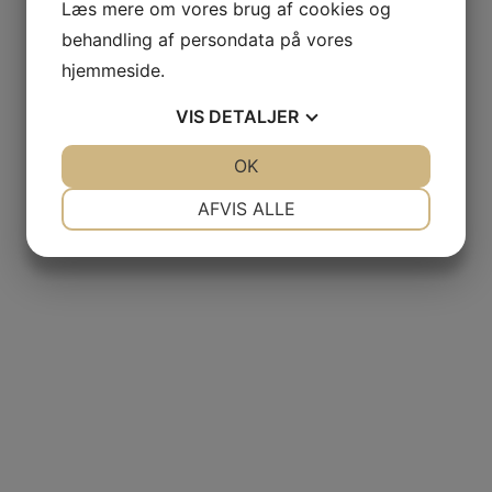
Læs mere om vores brug af cookies og
behandling af persondata på vores
hjemmeside.
VIS
DETALJER
JA
NEJ
OK
JA
NEJ
NØDVENDIGE
PRÆFERENCER
AFVIS ALLE
JA
NEJ
JA
NEJ
MARKETING
STATISTIK