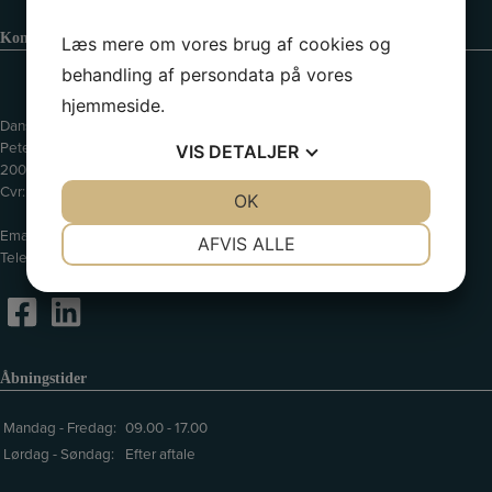
Kontaktinformation
Læs mere om vores brug af cookies og
behandling af persondata på vores
hjemmeside.
Dansk Erhvervscenter ApS // Dansk Ejendoms-Center ApS
Peter Bangs Vej 121
VIS
DETALJER
2000 Frederiksberg
Cvr: 39075490
JA
NEJ
OK
JA
NEJ
Email:
info@de-c.dk
NØDVENDIGE
PRÆFERENCER
AFVIS ALLE
Telefon:
35 37 28 22
JA
NEJ
JA
NEJ
MARKETING
STATISTIK
Åbningstider
Mandag - Fredag:
09.00 - 17.00
Lørdag - Søndag:
Efter aftale