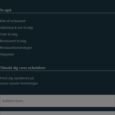
Se også
Køb af restaurant
Værtshus & bar til salg
Cafe til salg
Restaurant til salg
Restaurationsmægler
Salgsliste
Tilmeld dig vores nyhedsbrev
Hold dig opdateret på
vores nyeste forretninger
N
a
v
E
E