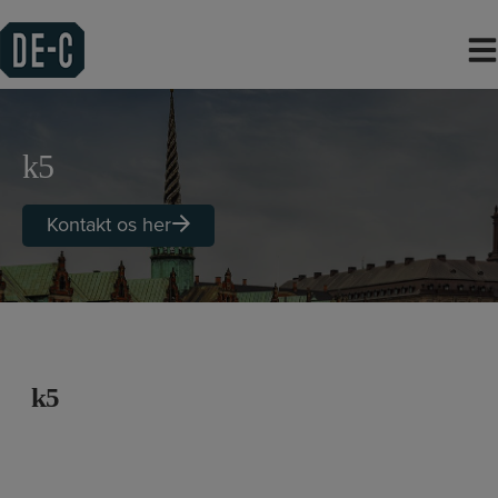
Hop
til
indholdet
k5
Kontakt os her
k5