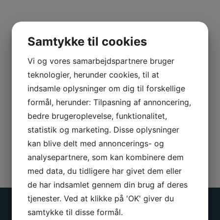
N
a
v
E
Samtykke til cookies
n
-
*
Vi og vores samarbejdspartnere bruger
m
T
a
teknologier, herunder cookies, til at
e
i
indsamle oplysninger om dig til forskellige
l
l
B
formål, herunder: Tilpasning af annoncering,
e
*
e
f
bedre brugeroplevelse, funktionalitet,
s
o
statistik og marketing. Disse oplysninger
k
n
kan blive delt med annoncerings- og
Jeg er ikke en robot
e
*
analysepartnere, som kan kombinere dem
d
med data, du tidligere har givet dem eller
Send besked
de har indsamlet gennem din brug af deres
tjenester. Ved at klikke på 'OK' giver du
samtykke til disse formål.