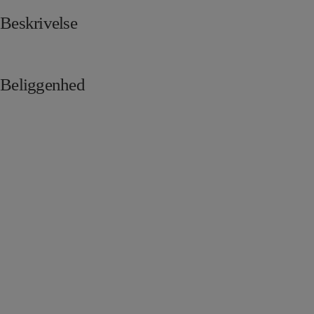
Beskrivelse
Beliggenhed
Skriv til os i dag
Dansk Ejendoms-Center ApS står klar til at hjælpe med salg og udlejning
af erhvervslokaler i København og på resten af Sjælland.
Har du spørgsmål til vores arbejde, kan du med fordel sende os en
besked. Vi vender tilbage hurtigst muligt!