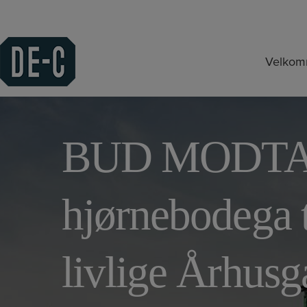
Hop
til
indholdet
Velko
BUD MODTAG
hjørnebodega ti
livlige Århusg