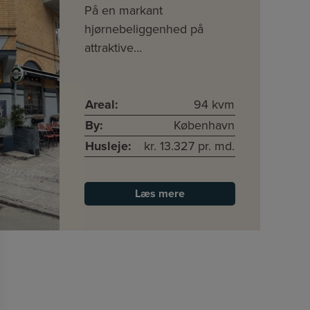
På en markant
hjørnebeliggenhed på
attraktive…
Areal:
94 kvm
By:
København
Husleje:
kr. 13.327 pr. md.
Læs mere