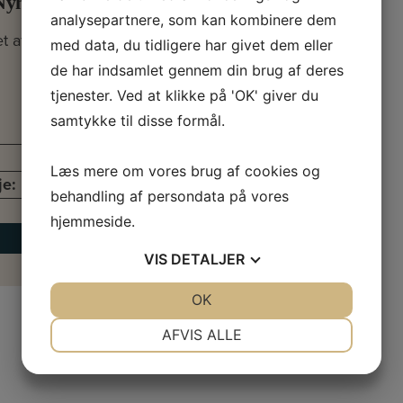
Nyhavn
analysepartnere, som kan kombinere dem
tet af København, lige
med data, du tidligere har givet dem eller
de har indsamlet gennem din brug af deres
tjenester. Ved at klikke på 'OK' giver du
samtykke til disse formål.
170 kvm
København
Læs mere om vores brug af cookies og
je:
kr. 22.710 pr. md.
behandling af persondata på vores
hjemmeside.
Læs mere
VIS
DETALJER
JA
NEJ
OK
JA
NEJ
NØDVENDIGE
PRÆFERENCER
AFVIS ALLE
JA
NEJ
JA
NEJ
MARKETING
STATISTIK