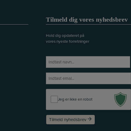
Tilmeld dig vores nyhedsbrev
Hold dig opdateret på
vores nyeste forretninger
N
a
E
v
E
f
n
-
t
m
e
a
r
Jeg er ikke en robot
i
n
l
a
v
Tilmeld nyhedsbrev
n