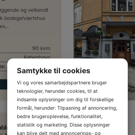
liggende og velkendt
sk bodega/værtshus
es…
90 kvm
København
je:
kr. 9.745 pr. md.
Samtykke til cookies
Vi og vores samarbejdspartnere bruger
Læs mere
teknologier, herunder cookies, til at
indsamle oplysninger om dig til forskellige
formål, herunder: Tilpasning af annoncering,
bedre brugeroplevelse, funktionalitet,
statistik og marketing. Disse oplysninger
ableret restaurant
kan blive delt med annoncerings- og