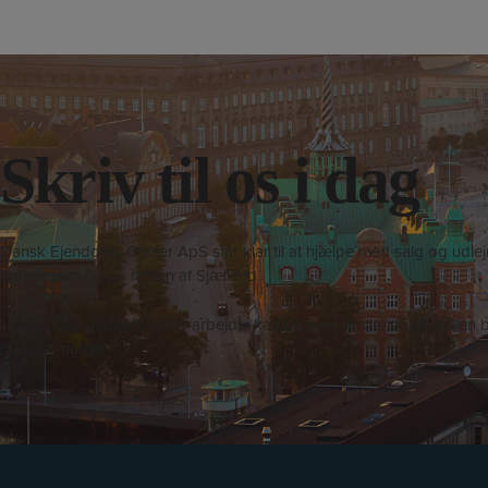
Skriv til os i dag
Dansk Ejendoms-Center ApS står klar til at hjælpe med salg og udlejn
København og på resten af Sjælland.
Har du spørgsmål til vores arbejde, kan du med fordel sende os en b
hurtigst muligt!