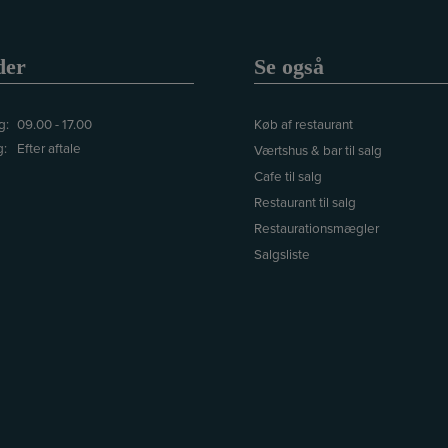
der
Se også
g:
09.00 - 17.00
Køb af restaurant
g:
Efter aftale
Værtshus & bar til salg
Cafe til salg
Restaurant til salg
Restaurationsmægler
Salgsliste