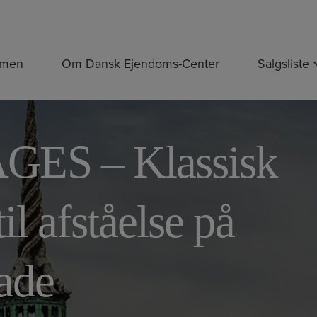
mmen
Om Dansk Ejendoms-Center
Salgsliste
ES – Klassisk
l afståelse på
ade