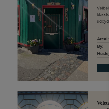
Velbe
klassi
udbyd
Areal:
By:
Husle
Velet