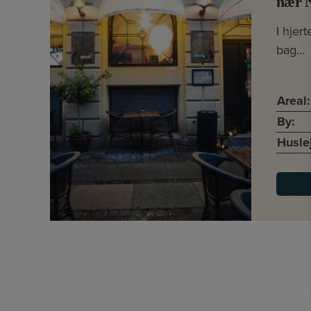
nær 
I hjer
bag…
Areal:
By:
Husle