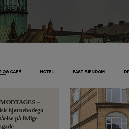
 OG CAFÉ
HOTEL
FAST EJENDOM
D
 MODTAGES –
isk hjørnebodega
ståelse på livlige
sgade