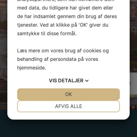
med data, du tidligere har givet dem eller
N
de har indsamlet gennem din brug af deres
a
v
tjenester. Ved at klikke på 'OK' giver du
E
n
samtykke til disse formål.
-
*
m
B
a
e
Læs mere om vores brug af cookies og
i
ing af erhvervslokaler i
s
behandling af persondata på vores
l
k
hjemmeside.
*
e
esked. Vi vender tilbage
d
VIS
DETALJER
Jeg er ikke en robot
JA
NEJ
OK
JA
NEJ
NØDVENDIGE
PRÆFERENCER
AFVIS ALLE
JA
NEJ
JA
NEJ
MARKETING
STATISTIK