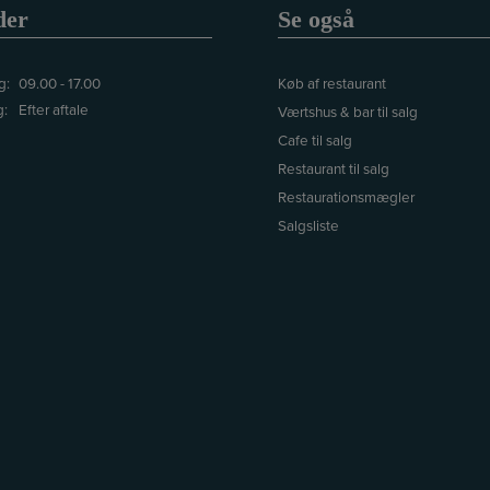
der
Se også
g:
09.00 - 17.00
Køb af restaurant
g:
Efter aftale
Værtshus & bar til salg
Cafe til salg
Restaurant til salg
Restaurationsmægler
Salgsliste