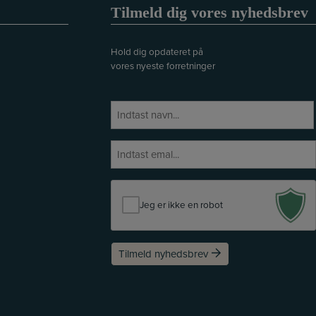
Tilmeld dig vores nyhedsbrev
Hold dig opdateret på
vores nyeste forretninger
N
a
E
v
E
f
n
-
t
m
e
a
r
Jeg er ikke en robot
i
n
l
a
v
Tilmeld nyhedsbrev
n