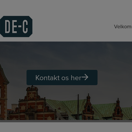
Hop
til
indholdet
Velko
Kontakt os her