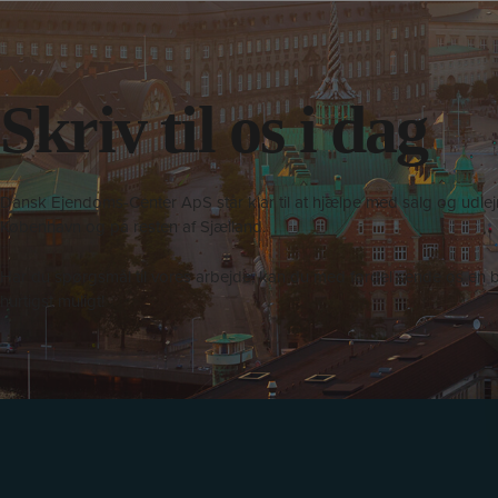
Skriv til os i dag
Dansk Ejendoms-Center ApS står klar til at hjælpe med salg og udlejn
København og på resten af Sjælland.
Har du spørgsmål til vores arbejde, kan du med fordel sende os en b
hurtigst muligt!