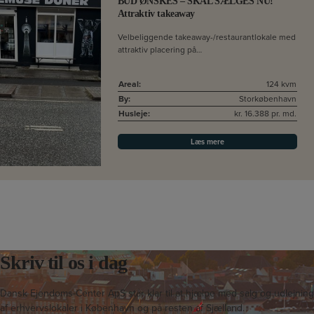
BUD ØNSKES – SKAL SÆLGES NU!
Attraktiv takeaway
Velbeliggende takeaway-/restaurantlokale med
attraktiv placering på…
Areal:
124 kvm
By:
Storkøbenhavn
Husleje:
kr. 16.388 pr. md.
Læs mere
Skriv til os i dag
Dansk Ejendoms-Center ApS står klar til at hjælpe med salg og udlejning
af erhvervslokaler i København og på resten af Sjælland.