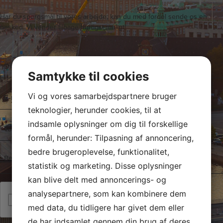
Har du spørgsmål til vores arbejde, kan du med fordel sende os en
besked. Vi vender tilbage hurtigst muligt!
N
a
Samtykke til cookies
v
E
n
Vi og vores samarbejdspartnere bruger
-
*
teknologier, herunder cookies, til at
m
T
indsamle oplysninger om dig til forskellige
a
e
formål, herunder: Tilpasning af annoncering,
i
l
l
bedre brugeroplevelse, funktionalitet,
B
e
*
e
statistik og marketing. Disse oplysninger
f
s
kan blive delt med annoncerings- og
o
k
analysepartnere, som kan kombinere dem
n
Jeg er ikke en robot
e
*
med data, du tidligere har givet dem eller
d
de har indsamlet gennem din brug af deres