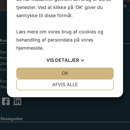
Send besked
tjenester. Ved at klikke på 'OK' giver du
samtykke til disse formål.
Læs mere om vores brug af cookies og
behandling af persondata på vores
Kontaktinformation
hjemmeside.
Dansk Erhvervscenter ApS // Dansk Ejendoms-Center ApS
Peter Bangs Vej 121
VIS
DETALJER
2000 Frederiksberg
Cvr: 39075490
JA
NEJ
OK
JA
NEJ
Email:
info@de-c.dk
NØDVENDIGE
PRÆFERENCER
AFVIS ALLE
Telefon:
35 37 28 22
JA
NEJ
JA
NEJ
MARKETING
STATISTIK
Åbningstider