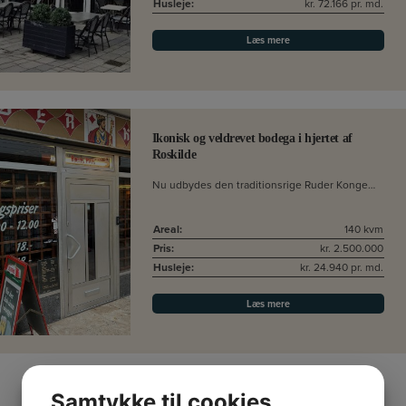
Husleje:
kr. 72.166 pr. md.
Læs mere
Ikonisk og veldrevet bodega i hjertet af
Roskilde
Nu udbydes den traditionsrige Ruder Konge…
Areal:
140 kvm
Pris:
kr. 2.500.000
Husleje:
kr. 24.940 pr. md.
Læs mere
Samtykke til cookies