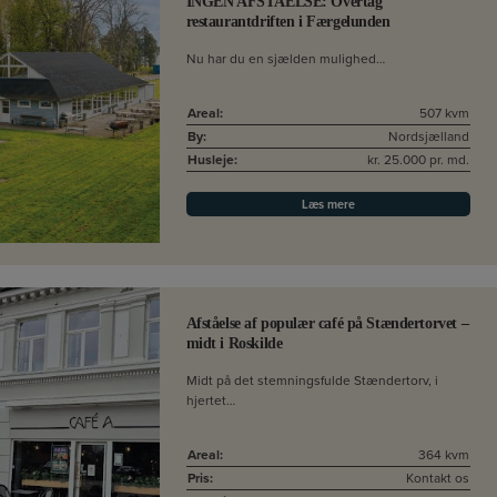
INGEN AFSTÅELSE: Overtag
restaurantdriften i Færgelunden
Nu har du en sjælden mulighed…
Areal:
507 kvm
By:
Nordsjælland
Husleje:
kr. 25.000 pr. md.
Læs mere
Afståelse af populær café på Stændertorvet –
midt i Roskilde
Midt på det stemningsfulde Stændertorv, i
hjertet…
Areal:
364 kvm
Pris:
Kontakt os