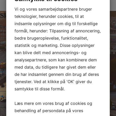
Vi og vores samarbejdspartnere bruger
Skriv til os i dag
teknologier, herunder cookies, til at
indsamle oplysninger om dig til forskellige
Dansk Ejendoms-Center ApS står klar til at hjælpe med salg og udlejning
formål, herunder: Tilpasning af annoncering,
af erhvervslokaler i København og på resten af Sjælland.
bedre brugeroplevelse, funktionalitet,
Har du spørgsmål til vores arbejde, kan du med fordel sende os en
statistik og marketing. Disse oplysninger
besked. Vi vender tilbage hurtigst muligt!
kan blive delt med annoncerings- og
analysepartnere, som kan kombinere dem
N
med data, du tidligere har givet dem eller
a
de har indsamlet gennem din brug af deres
v
tjenester. Ved at klikke på 'OK' giver du
E
n
-
samtykke til disse formål.
*
m
T
a
Læs mere om vores brug af cookies og
e
i
l
behandling af persondata på vores
l
B