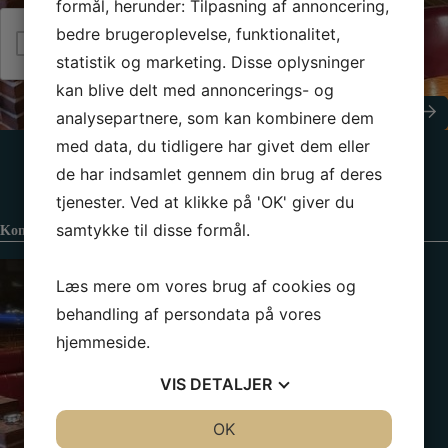
s
formål, herunder: Tilpasning af annoncering,
o
k
n
bedre brugeroplevelse, funktionalitet,
Jeg er ikke en robot
e
*
statistik og marketing. Disse oplysninger
d
kan blive delt med annoncerings- og
Send besked
analysepartnere, som kan kombinere dem
med data, du tidligere har givet dem eller
de har indsamlet gennem din brug af deres
tjenester. Ved at klikke på 'OK' giver du
samtykke til disse formål.
Kontaktinformation
Læs mere om vores brug af cookies og
behandling af persondata på vores
hjemmeside.
VIS
DETALJER
JA
NEJ
OK
JA
NEJ