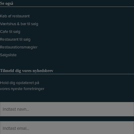
Se også
Køb af restaurant
Værtshus & bar til salg
Cafe til salg
Restaurant til salg
Restaurationsmægler
Salgsliste
Tilmeld dig vores nyhedsbrev
Hold dig opdateret på
vores nyeste forretninger
N
a
v
E
E
n
f
-
t