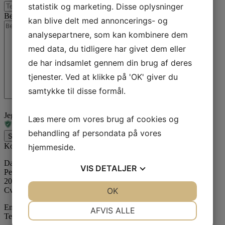
statistik og marketing. Disse oplysninger
Besked
kan blive delt med annoncerings- og
analysepartnere, som kan kombinere dem
med data, du tidligere har givet dem eller
de har indsamlet gennem din brug af deres
tjenester. Ved at klikke på 'OK' giver du
samtykke til disse formål.
Jeg er ikke en robot
Læs mere om vores brug af cookies og
behandling af persondata på vores
Send besked
Kontaktinformation
hjemmeside.
Dansk Erhvervscenter ApS // Dansk Ejendoms-Center ApS
VIS
DETALJER
Peter Bangs Vej 121
2000 Frederiksberg
Cvr: 39075490
JA
NEJ
OK
JA
NEJ
NØDVENDIGE
PRÆFERENCER
Email:
info@de-c.dk
AFVIS ALLE
Telefon:
35 37 28 22