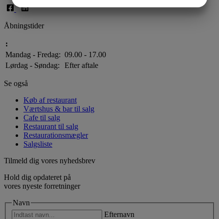
JA
NEJ
JA
NEJ
MARKETING
STATISTIK
Åbningstider
:
Mandag - Fredag:
09.00 - 17.00
Lørdag - Søndag:
Efter aftale
Se også
Køb af restaurant
Værtshus & bar til salg
Cafe til salg
Restaurant til salg
Restaurationsmægler
Salgsliste
Tilmeld dig vores nyhedsbrev
Hold dig opdateret på
vores nyeste forretninger
Navn
Efternavn