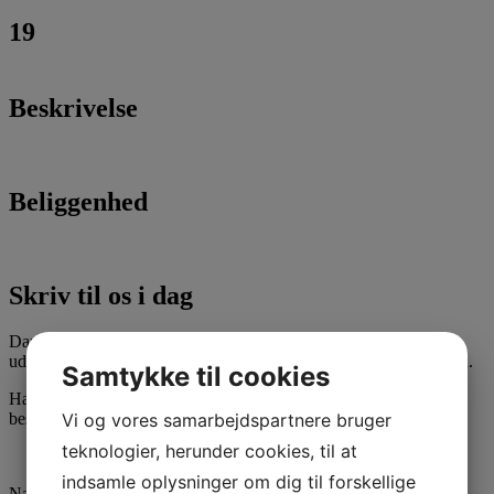
19
Beskrivelse
Beliggenhed
Skriv til os i dag
Dansk Ejendoms-Center ApS står klar til at hjælpe med salg og
udlejning af erhvervslokaler i København og på resten af Sjælland.
Samtykke til cookies
Har du spørgsmål til vores arbejde, kan du med fordel sende os en
Vi og vores samarbejdspartnere bruger
besked. Vi vender tilbage hurtigst muligt!
teknologier, herunder cookies, til at
indsamle oplysninger om dig til forskellige
Navn
*