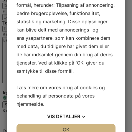
formål, herunder: Tilpasning af annoncering,
E-mail
*
bedre brugeroplevelse, funktionalitet,
statistik og marketing. Disse oplysninger
Telefon
*
kan blive delt med annoncerings- og
Besked
analysepartnere, som kan kombinere dem
med data, du tidligere har givet dem eller
de har indsamlet gennem din brug af deres
tjenester. Ved at klikke på 'OK' giver du
samtykke til disse formål.
Læs mere om vores brug af cookies og
Jeg er ikke en robot
behandling af persondata på vores
hjemmeside.
Send besked
Kontaktinformation
VIS
DETALJER
JA
NEJ
OK
JA
NEJ
Dansk Erhvervscenter ApS // Dansk Ejendoms-Center ApS