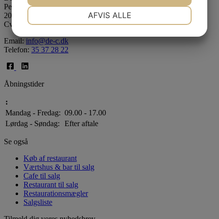
Peter Bangs Vej 121
NØDVENDIGE
PRÆFERENCER
AFVIS ALLE
2000 Frederiksberg
Cvr: 39075490
JA
NEJ
JA
NEJ
Email:
info@de-c.dk
MARKETING
STATISTIK
Telefon:
35 37 28 22
Åbningstider
:
Mandag - Fredag:
09.00 - 17.00
Lørdag - Søndag:
Efter aftale
Se også
Køb af restaurant
Værtshus & bar til salg
Cafe til salg
Restaurant til salg
Restaurationsmægler
Salgsliste
Tilmeld dig vores nyhedsbrev