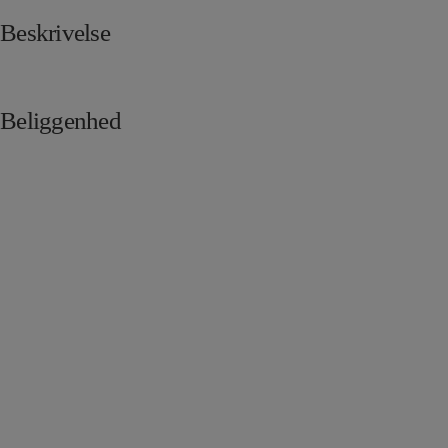
Beskrivelse
Beliggenhed
Skriv til os i dag
Dansk Ejendoms-Center ApS står klar til at hjælpe med salg og udlejning
af erhvervslokaler i København og på resten af Sjælland.
Har du spørgsmål til vores arbejde, kan du med fordel sende os en
besked. Vi vender tilbage hurtigst muligt!