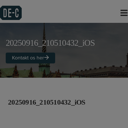
Hop
til
indholdet
20250916_210510432_iOS
Kontakt os her
20250916_210510432_iOS