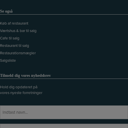
Se også
Køb af restaurant
Værtshus & bar til salg
Cafe til salg
Restaurant til salg
Restaurationsmægler
Salgsliste
Tilmeld dig vores nyhedsbrev
Hold dig opdateret på
vores nyeste forretninger
N
a
v
E
E