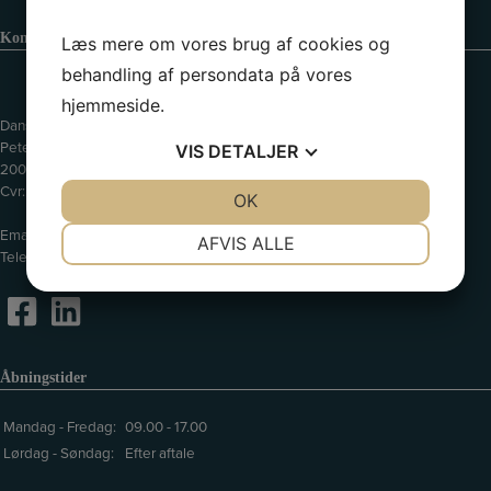
Kontaktinformation
Læs mere om vores brug af cookies og
behandling af persondata på vores
hjemmeside.
Dansk Erhvervscenter ApS // Dansk Ejendoms-Center ApS
Peter Bangs Vej 121
VIS
DETALJER
2000 Frederiksberg
Cvr: 39075490
JA
NEJ
OK
JA
NEJ
Email:
info@de-c.dk
NØDVENDIGE
PRÆFERENCER
AFVIS ALLE
Telefon:
35 37 28 22
JA
NEJ
JA
NEJ
MARKETING
STATISTIK
Åbningstider
Mandag - Fredag:
09.00 - 17.00
Lørdag - Søndag:
Efter aftale