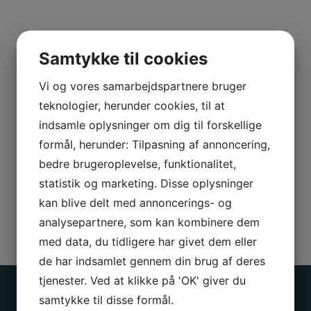
N
a
v
E
Samtykke til cookies
n
-
*
Vi og vores samarbejdspartnere bruger
m
T
a
teknologier, herunder cookies, til at
e
i
indsamle oplysninger om dig til forskellige
l
l
B
formål, herunder: Tilpasning af annoncering,
e
*
e
f
bedre brugeroplevelse, funktionalitet,
s
o
statistik og marketing. Disse oplysninger
k
n
kan blive delt med annoncerings- og
Jeg er ikke en robot
e
*
analysepartnere, som kan kombinere dem
d
med data, du tidligere har givet dem eller
Send besked
de har indsamlet gennem din brug af deres
tjenester. Ved at klikke på 'OK' giver du
samtykke til disse formål.