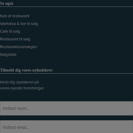
Se også
Køb af restaurant
Værtshus & bar til salg
Cafe til salg
Restaurant til salg
Restaurationsmægler
Salgsliste
Tilmeld dig vores nyhedsbrev
Hold dig opdateret på
vores nyeste forretninger
N
a
v
E
E
n
f
-
t