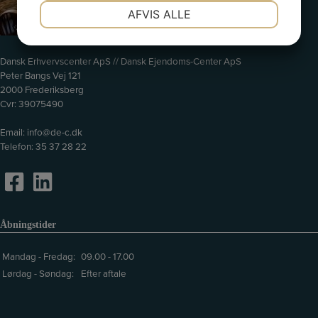
NØDVENDIGE
PRÆFERENCER
AFVIS ALLE
JA
NEJ
JA
NEJ
MARKETING
STATISTIK
Dansk Erhvervscenter ApS // Dansk Ejendoms-Center ApS
Peter Bangs Vej 121
2000 Frederiksberg
Cvr: 39075490
Email:
info@de-c.dk
Telefon:
35 37 28 22
Åbningstider
Mandag - Fredag:
09.00 - 17.00
Lørdag - Søndag:
Efter aftale