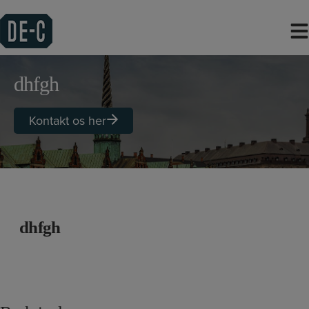
Hop
til
indholdet
dhfgh
Kontakt os her
dhfgh