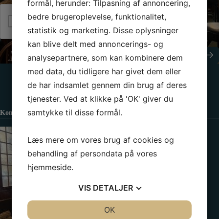
s
formål, herunder: Tilpasning af annoncering,
o
k
n
bedre brugeroplevelse, funktionalitet,
Jeg er ikke en robot
e
*
statistik og marketing. Disse oplysninger
d
kan blive delt med annoncerings- og
Send besked
analysepartnere, som kan kombinere dem
med data, du tidligere har givet dem eller
de har indsamlet gennem din brug af deres
tjenester. Ved at klikke på 'OK' giver du
samtykke til disse formål.
Kontaktinformation
Læs mere om vores brug af cookies og
behandling af persondata på vores
hjemmeside.
VIS
DETALJER
JA
NEJ
OK
JA
NEJ