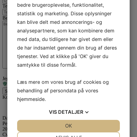
bedre brugeroplevelse, funktionalitet,
Telefon
*
statistik og marketing. Disse oplysninger
Besked
kan blive delt med annoncerings- og
analysepartnere, som kan kombinere dem
med data, du tidligere har givet dem eller
de har indsamlet gennem din brug af deres
tjenester. Ved at klikke på 'OK' giver du
samtykke til disse formål.
Jeg er ikke en robot
Læs mere om vores brug af cookies og
behandling af persondata på vores
Send besked
Kontaktinformation
hjemmeside.
VIS
DETALJER
Dansk Erhvervscenter ApS // Dansk Ejendoms-Center ApS
Peter Bangs Vej 121
JA
NEJ
OK
JA
NEJ
2000 Frederiksberg
Cvr: 39075490
NØDVENDIGE
PRÆFERENCER