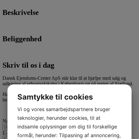
Beskrivelse
Beliggenhed
Skriv til os i dag
Dansk Ejendoms-Center ApS står klar til at hjælpe med salg og
udlejning af erhvervslokaler i København og på resten af Sjælland.
Har du spørgsmål til vores arbejde, kan du med fordel sende os en
Samtykke til cookies
besked. Vi vender tilbage hurtigst muligt!
Vi og vores samarbejdspartnere bruger
teknologier, herunder cookies, til at
Navn
*
indsamle oplysninger om dig til forskellige
E-mail
*
formål, herunder: Tilpasning af annoncering,