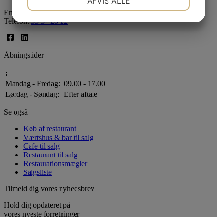
AFVIS ALLE
Email:
info@de-c.dk
JA
NEJ
JA
NEJ
Telefon:
35 37 28 22
MARKETING
STATISTIK
Åbningstider
:
Mandag - Fredag:
09.00 - 17.00
Lørdag - Søndag:
Efter aftale
Se også
Køb af restaurant
Værtshus & bar til salg
Cafe til salg
Restaurant til salg
Restaurationsmægler
Salgsliste
Tilmeld dig vores nyhedsbrev
Hold dig opdateret på
vores nyeste forretninger