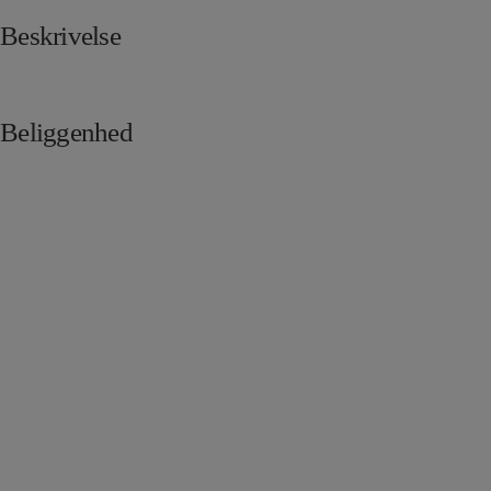
Beskrivelse
Beliggenhed
Skriv til os i dag
Dansk Ejendoms-Center ApS står klar til at hjælpe med salg og udlejning
af erhvervslokaler i København og på resten af Sjælland.
Har du spørgsmål til vores arbejde, kan du med fordel sende os en
besked. Vi vender tilbage hurtigst muligt!