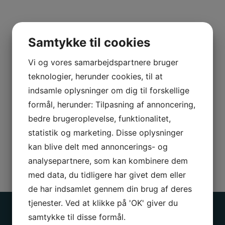
N
a
v
E
Samtykke til cookies
n
-
*
Vi og vores samarbejdspartnere bruger
m
T
a
teknologier, herunder cookies, til at
e
i
indsamle oplysninger om dig til forskellige
l
l
B
formål, herunder: Tilpasning af annoncering,
e
*
e
f
bedre brugeroplevelse, funktionalitet,
s
o
statistik og marketing. Disse oplysninger
k
n
kan blive delt med annoncerings- og
Jeg er ikke en robot
e
*
analysepartnere, som kan kombinere dem
d
med data, du tidligere har givet dem eller
Send besked
de har indsamlet gennem din brug af deres
tjenester. Ved at klikke på 'OK' giver du
samtykke til disse formål.