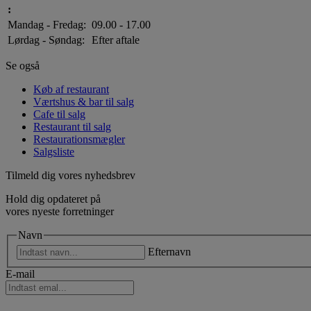
:
Mandag - Fredag:
09.00 - 17.00
Lørdag - Søndag:
Efter aftale
Se også
Køb af restaurant
Værtshus & bar til salg
Cafe til salg
Restaurant til salg
Restaurationsmægler
Salgsliste
Tilmeld dig vores nyhedsbrev
Hold dig opdateret på
vores nyeste forretninger
Navn
Efternavn
E-mail