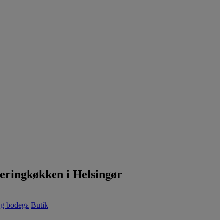
teringkøkken i Helsingør
og bodega
Butik