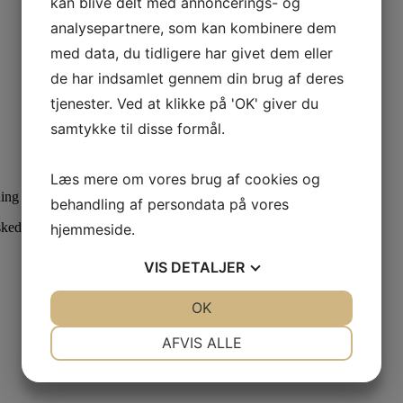
kan blive delt med annoncerings- og
analysepartnere, som kan kombinere dem
med data, du tidligere har givet dem eller
de har indsamlet gennem din brug af deres
tjenester. Ved at klikke på 'OK' giver du
samtykke til disse formål.
Læs mere om vores brug af cookies og
ing af erhvervslokaler i København og på resten af Sjælland.
behandling af persondata på vores
ked. Vi vender tilbage hurtigst muligt!
hjemmeside.
VIS
DETALJER
JA
NEJ
OK
JA
NEJ
NØDVENDIGE
PRÆFERENCER
AFVIS ALLE
JA
NEJ
JA
NEJ
MARKETING
STATISTIK