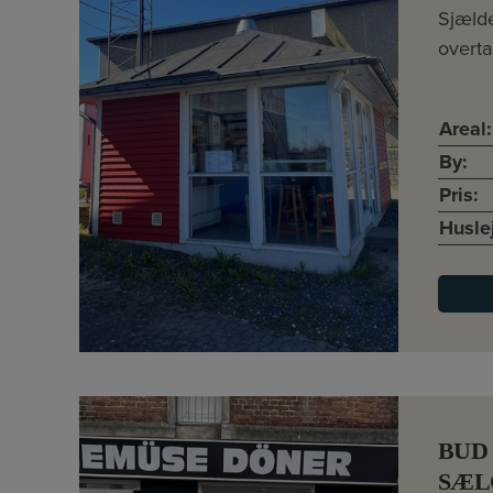
Sjæld
overta
Areal:
By:
Pris:
Husle
BUD
SÆLG