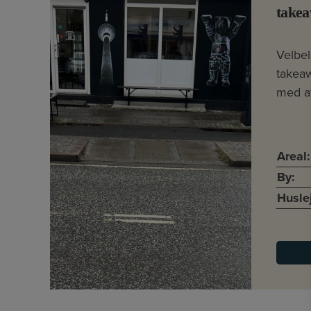
take
Velbe
takeaw
med at
Areal:
By:
Husle