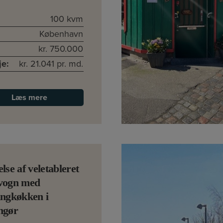
100 kvm
København
kr. 750.000
je:
kr. 21.041 pr. md.
Læs mere
else af veletableret
evogn med
ingkøkken i
ngør