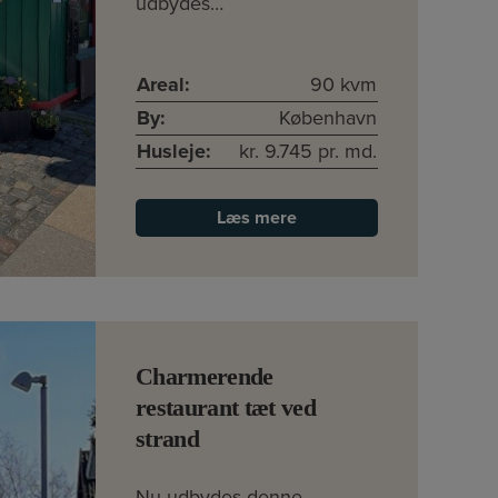
udbydes…
Areal:
90 kvm
By:
København
Husleje:
kr. 9.745 pr. md.
Læs mere
Charmerende
restaurant tæt ved
strand
Nu udbydes denne