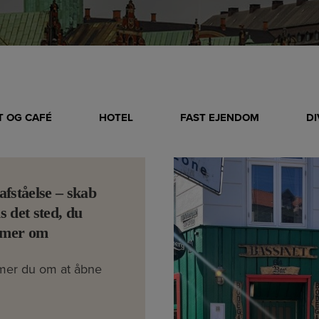
 OG CAFÉ
HOTEL
FAST EJENDOM
D
afståelse – skab
s det sted, du
mer om
er du om at åbne