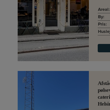
Areal:
By:
Pris:
Husle
Afstå
pøls
cater
Helsi