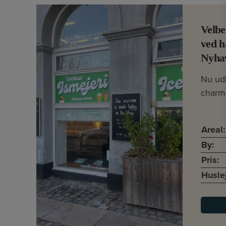
Velbe
ved h
Nyha
Nu ud
charm
Areal:
By:
Pris:
Husle