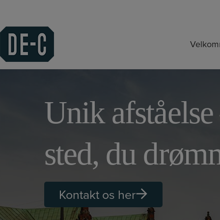
Hop
til
indholdet
Velko
Unik afståelse
sted, du drøm
Kontakt os her