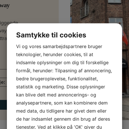
away
liggende
ay-/restaurantlokale
Samtykke til cookies
traktiv placering på…
Vi og vores samarbejdspartnere bruger
teknologier, herunder cookies, til at
indsamle oplysninger om dig til forskellige
124 kvm
formål, herunder: Tilpasning af annoncering,
Storkøbenhavn
bedre brugeroplevelse, funktionalitet,
je:
kr. 16.388 pr. md.
statistik og marketing. Disse oplysninger
kan blive delt med annoncerings- og
analysepartnere, som kan kombinere dem
Læs mere
med data, du tidligere har givet dem eller
de har indsamlet gennem din brug af deres
tjenester. Ved at klikke på 'OK' giver du