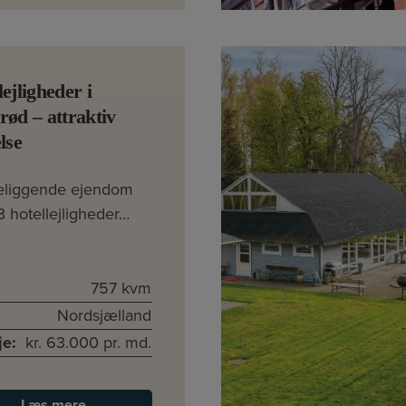
lejligheder i
rød – attraktiv
lse
liggende ejendom
 hotellejligheder…
757 kvm
Nordsjælland
je:
kr. 63.000 pr. md.
Læs mere