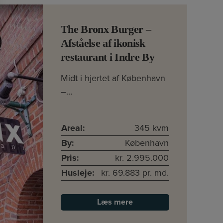
The Bronx Burger –
Afståelse af ikonisk
restaurant i Indre By
Midt i hjertet af København
–…
Areal:
345 kvm
By:
København
Pris:
kr. 2.995.000
Husleje:
kr. 69.883 pr. md.
Læs mere