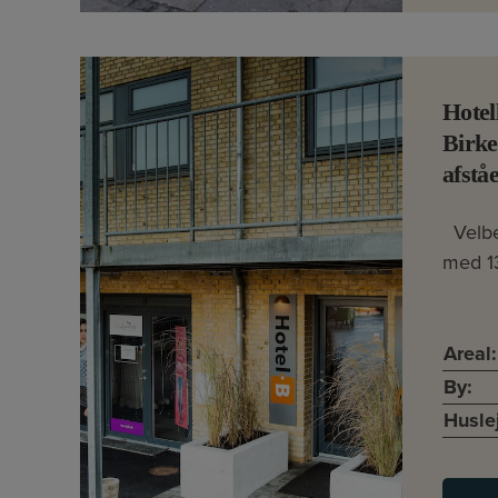
Hotel
Birke
afståe
Velbe
med 13
Areal:
By:
Husle