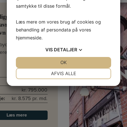
samtykke til disse formål.
liggende isbutik
Læs mere om vores brug af cookies og
avnefronten –
behandling af persondata på vores
vn
hjemmeside.
bydes en yderst
VIS
DETALJER
erende og…
JA
NEJ
OK
JA
NEJ
NØDVENDIGE
PRÆFERENCER
111 kvm
AFVIS ALLE
København
JA
NEJ
JA
NEJ
kr. 795.000
MARKETING
STATISTIK
je:
kr. 8.575 pr. md.
Læs mere