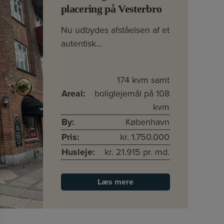
placering på Vesterbro
Nu udbydes afståelsen af et
autentisk…
174 kvm samt
Areal:
boliglejemål på 108
kvm
By:
København
Pris:
kr. 1.750.000
Husleje:
kr. 21.915 pr. md.
Læs mere