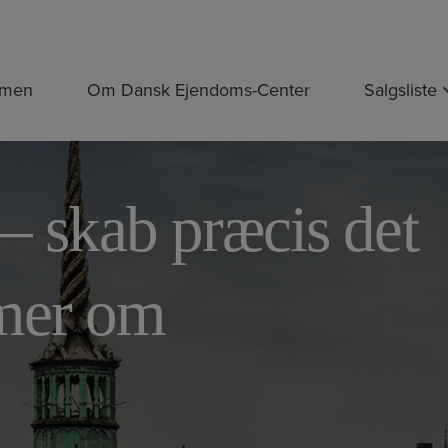
mmen
Om Dansk Ejendoms-Center
Salgsliste
 – skab præcis det
mer om