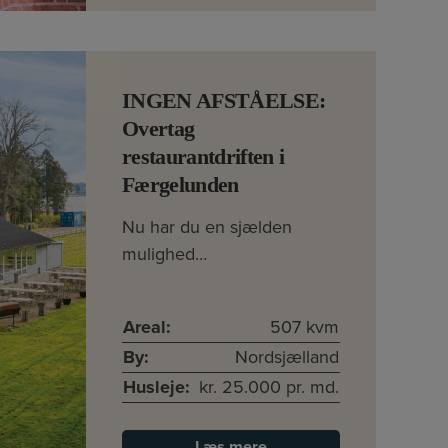
INGEN AFSTÅELSE:
Overtag
restaurantdriften i
Færgelunden
Nu har du en sjælden
mulighed…
Areal:
507 kvm
By:
Nordsjælland
Husleje:
kr. 25.000 pr. md.
Læs mere