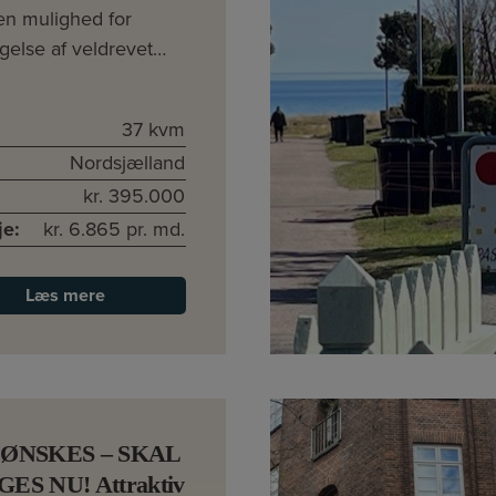
en mulighed for
gelse af veldrevet…
37 kvm
Nordsjælland
kr. 395.000
je:
kr. 6.865 pr. md.
Læs mere
 ØNSKES – SKAL
ES NU! Attraktiv